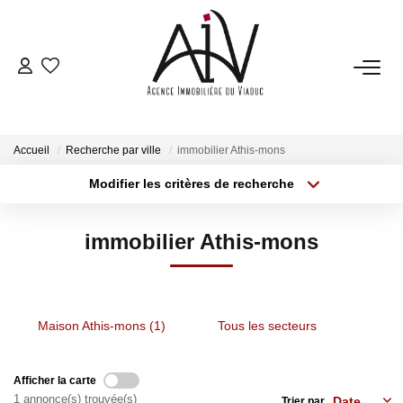
NOTRE AGENCE
Présentation
Accueil
Recherche par ville
immobilier Athis-mons
Nos Prestations
Modifier les critères de recherche
Notre Équipe
Type de transaction
Localisation
Acheter
Localisation
Avis Clients
immobilier Athis-mons
Type de bien
Nos Partenaires
Sélectionnez...
Surface min
Nos Actualités
Plus de critères
Budget max
Maison Athis-mons (1)
Tous les secteurs
ESTIMATION
Créer une alerte
Afficher la carte
Estimation En Ligne
1 annonce(s) trouvée(s)
Trier par