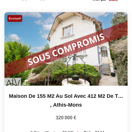
Estimation Précise
Exclusif
BIENS
Ventes
Locations
GESTION / SYNDIC
CONTACT
Maison De 155 M2 Au Sol Avec 412 M2 De Terrain
,
Athis-Mons
320 000 €