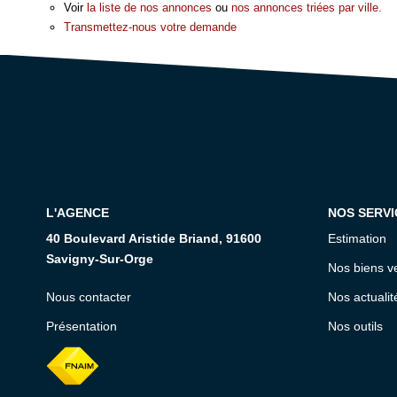
Voir
la liste de nos annonces
ou
nos annonces triées par ville.
Transmettez-nous votre demande
L'AGENCE
NOS SERVI
40 Boulevard Aristide Briand, 91600
Estimation
Savigny-Sur-Orge
Nos biens v
Nous contacter
Nos actualit
Présentation
Nos outils