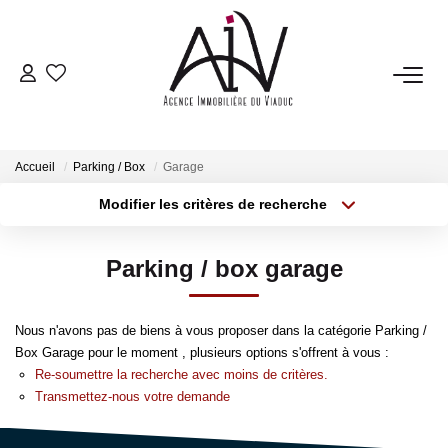
NOTRE AGENCE
Présentation
Accueil
Parking / Box
Garage
Nos Prestations
Modifier les critères de recherche
Notre Équipe
Type de transaction
Localisation
Acheter
Localisation
Avis Clients
Parking / box garage
Type de bien
Nos Partenaires
Sélectionnez...
Surface min
Nos Actualités
Nous n'avons pas de biens à vous proposer dans la catégorie Parking /
Plus de critères
Budget max
Box Garage pour le moment , plusieurs options s'offrent à vous :
Re-soumettre la recherche avec moins de critères.
ESTIMATION
Créer une alerte
Transmettez-nous votre demande
Estimation En Ligne