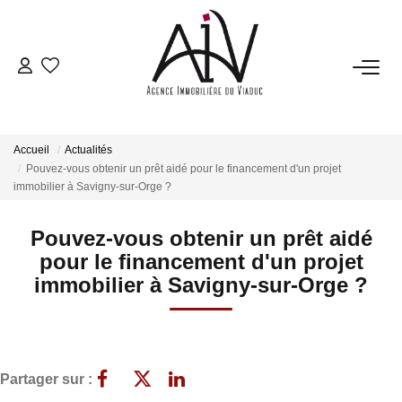
NOTRE AGENCE
Présentation
Accueil
Actualités
Nos Prestations
Pouvez-vous obtenir un prêt aidé pour le financement d'un projet
immobilier à Savigny-sur-Orge ?
Notre Équipe
Avis Clients
Pouvez-vous obtenir un prêt aidé
Nos Partenaires
pour le financement d'un projet
immobilier à Savigny-sur-Orge ?
Nos Actualités
ESTIMATION
Partager sur :
Estimation En Ligne