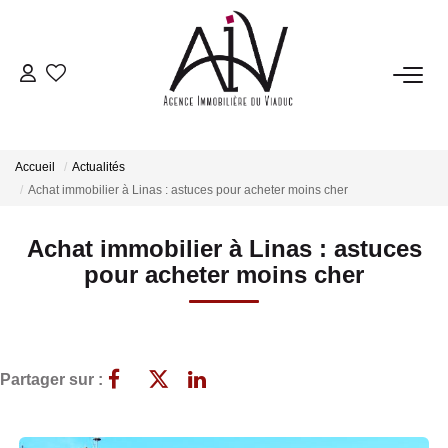
NOTRE AGENCE
Présentation
Accueil
Actualités
Nos Prestations
Achat immobilier à Linas : astuces pour acheter moins cher
Notre Équipe
Achat immobilier à Linas : astuces
Avis Clients
pour acheter moins cher
Nos Partenaires
Nos Actualités
Partager sur :
ESTIMATION
Estimation En Ligne